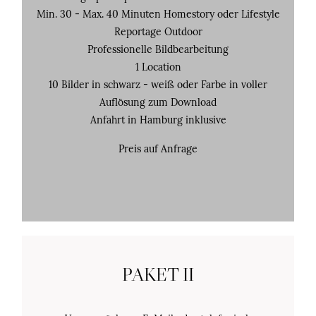
Min. 30 - Max. 40 Minuten Homestory oder Lifestyle
Reportage Outdoor
Professionelle Bildbearbeitung
1 Location
10 Bilder in schwarz - weiß oder Farbe in voller
Auflösung zum Download
Anfahrt in Hamburg inklusive
Preis auf Anfrage
PAKET II