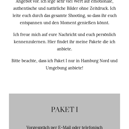
Angebot vor. Ich lege sehr viel Wert auf emotionale,
authentische und natürliche Bilder ohne Zeitdruck. Ich
leite euch durch das gesamte Shooting, so dass ihr euch
Kontakt
entspannen und den Moment genießen könnt.
Ich freue mich auf eure Nachricht und euch persönlich
kennenzulernen. Hier findet ihr meine Pakete die ich
anbiete.
Bitte beachte, dass ich Paket I nur in Hamburg Nord und
©2026 COPYRIGHT FLOTHEMES
Umgebung anbiete!
PAKET I
Vorgespräch per E-Mail oder telefonisch